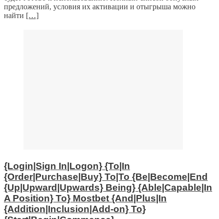
предложений, условия их активации и отыгрыша можно
найти
[…]
{Login|Sign In|Logon} {To|In
{Order|Purchase|Buy} To|To {Be|Become|End
{Up|Upward|Upwards} Being} {Able|Capable|In
A Position} To} Mostbet {And|Plus|In
{Addition|Inclusion|Add-on} To}