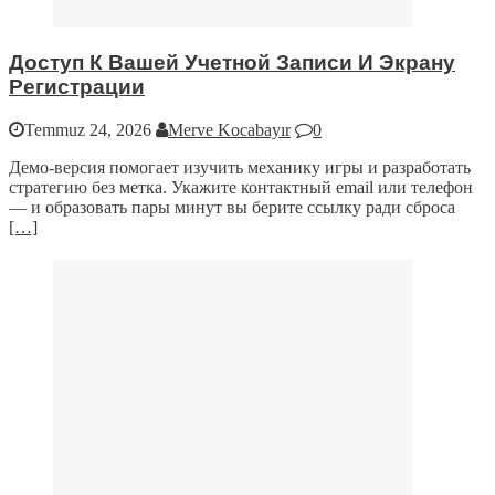
Доступ К Вашей Учетной Записи И Экрану
Регистрации
Temmuz 24, 2026
Merve Kocabayır
0
Демо-версия помогает изучить механику игры и разработать
стратегию без метка. Укажите контактный email или телефон
— и образовать пары минут вы берите ссылку ради сброса
[…]