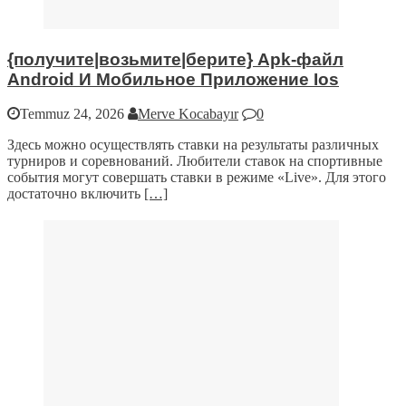
{получите|возьмите|берите} Apk-файл
Android И Мобильное Приложение Ios
Temmuz 24, 2026
Merve Kocabayır
0
Здесь можно осуществлять ставки на результаты различных
турниров и соревнований. Любители ставок на спортивные
события могут совершать ставки в режиме «Live». Для этого
достаточно включить
[…]