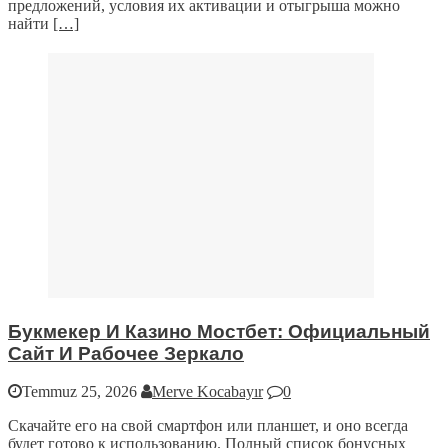
предложений, условия их активации и отыгрыша можно
найти
[…]
Букмекер И Казино Мостбет: Официальный
Сайт И Рабочее Зеркало
Temmuz 25, 2026
Merve Kocabayır
0
Скачайте его на свой смартфон или планшет, и оно всегда
будет готово к использованию. Полный список бонусных